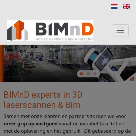
Overslaan en naar de inhoud gaan
BIMnD experts in 3D
laserscannen & Bim
Samen met onze klanten en partners zorgen we voor
meer grip op vastgoed
vanaf de initiatief fase tot en
met de oplevering en het gebruik. Dit gebaseerd op de