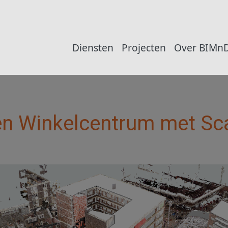
Main navigation
Diensten
Projecten
Over BIMn
een Winkelcentrum met Sc