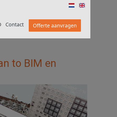
D
Contact
Offerte aanvragen
an to BIM en