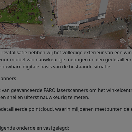
evitalisatie hebben wij het volledige exterieur van een wi
 Door middel van nauwkeurige metingen en een gedetaillee
rouwbare digitale basis van de bestaande situatie.
canners
t van geavanceerde FARO laserscanners om het winkelcentru
n snel en uiterst nauwkeurig te meten.
edetailleerde pointcloud, waarin miljoenen meetpunten de
olgende onderdelen vastgelegd: